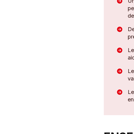
Un
pe
de
De
pr
Le
ai
Le
va
Le
en