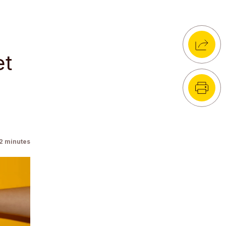
et
2
minutes