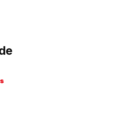
 de
os