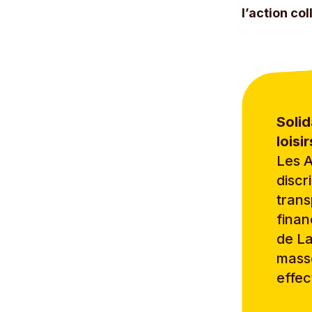
l’action col
Solid
loisi
Les A
discr
trans
finan
de La
masse
effec