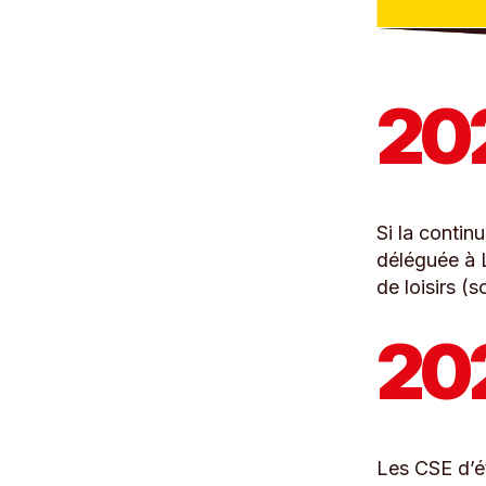
20
Si la contin
déléguée à L
de loisirs (
20
Les CSE d’ét