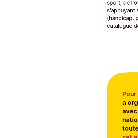
sport, de l’o
s’appuyant s
(handicap, p
catalogue de
Pour 
a org
avec 
natio
toute
cet 