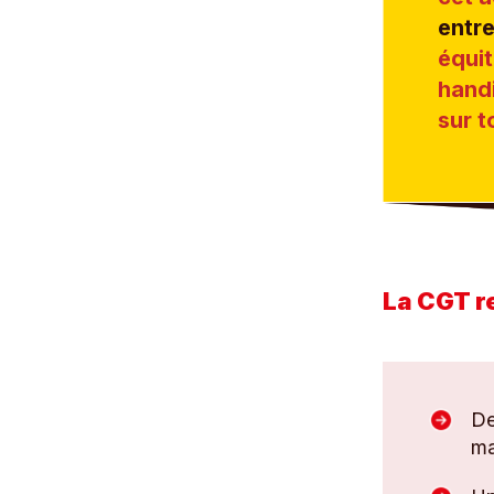
entre
équit
hand
sur t
La CGT r
De
ma