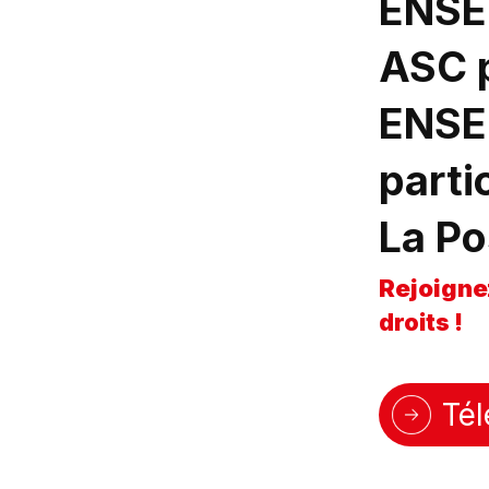
ENSEM
ASC
ENSE
parti
La Po
Rejoigne
droits !
Tél