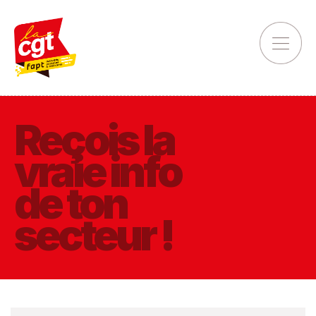
Reçois la
vraie info
de ton
secteur !