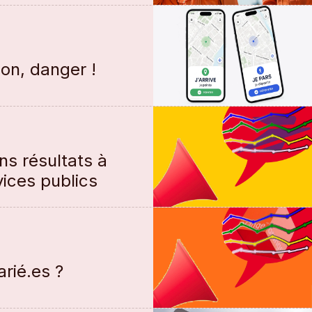
ion, danger !
s résultats à
vices publics
arié.es ?