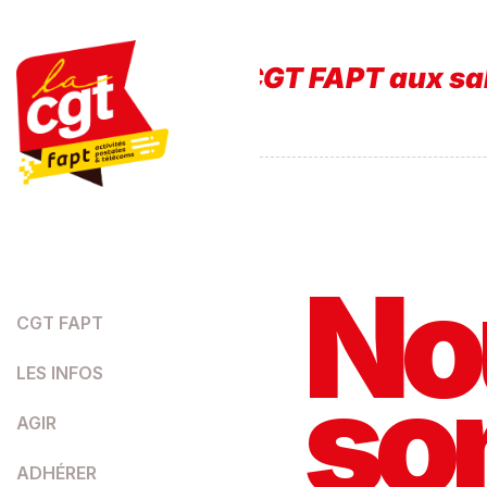
INFO
x incendies
Faisons d
ROUGE
No
CGT FAPT
so
LES INFOS
AGIR
ADHÉRER