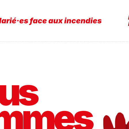
e cet été un temps de mobilisation
us
mmes