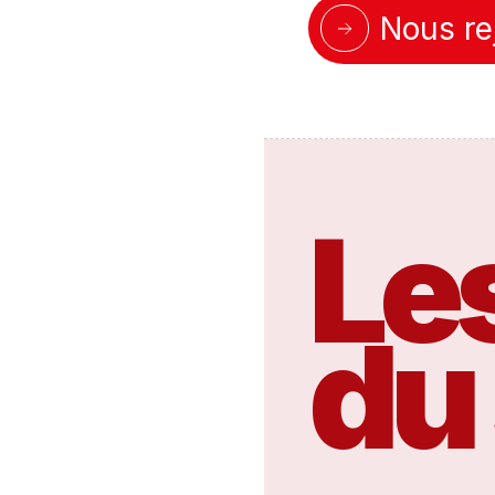
Nous re
Les
du