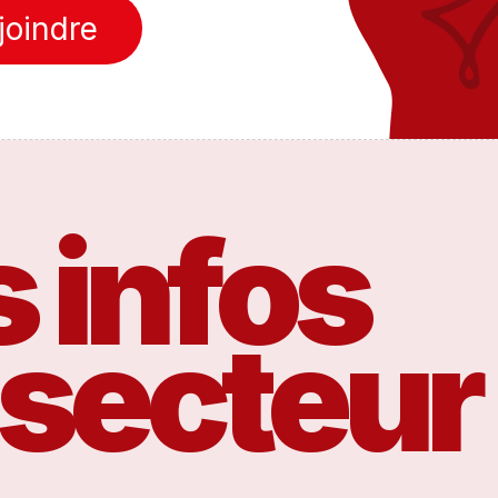
joindre
 infos
 secteur