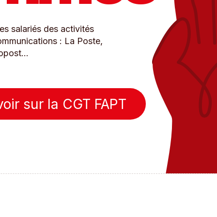
s salariés des activités
communications : La Poste,
post...
voir sur la CGT FAPT