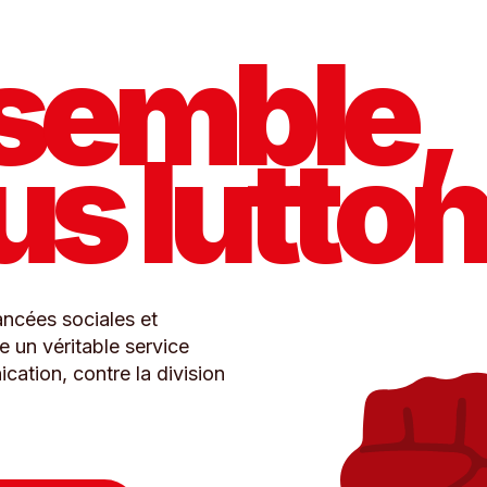
semble,
us lutto
ncées sociales et
 un véritable service
cation, contre la division