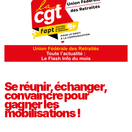
Se réunir, échanger,
convaincre pour
gagner les
mobilisations !