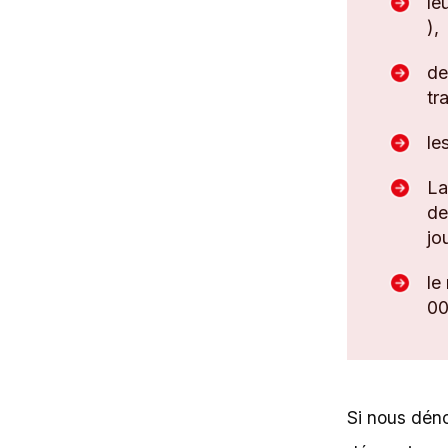
le
),
de
tr
le
La
de
jo
le
00
Si nous déno