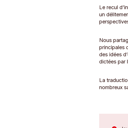
Le recul d’i
un délitemen
perspective
Nous partage
principales d
des idées d’
dictées par
La traductio
nombreux sa