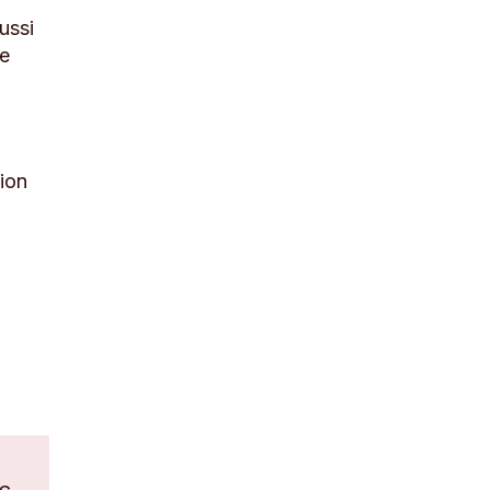
ussi
de
tion