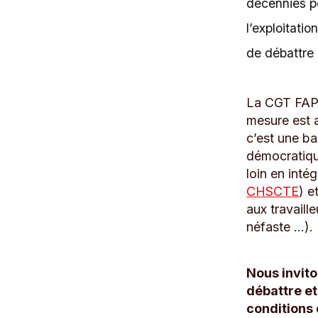
décennies po
l’exploitatio
de débattre 
La CGT FAPT
mesure est 
c’est une ba
démocratique
loin en inté
CHSCTE
) e
aux travaille
néfaste ...).
Nous invito
débattre et
conditions 