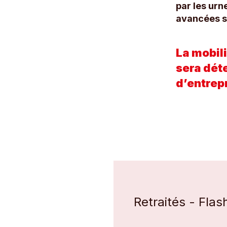
par les urn
avancées s
La mobili
sera dét
d’entrep
Retraités - Flas