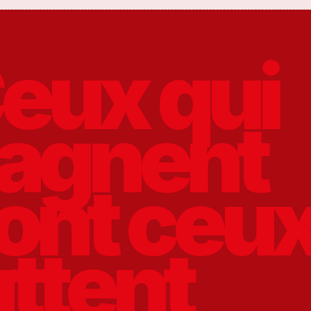
eux qui
agnent
ont ceux
uttent