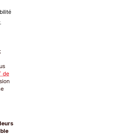
ilité
er.
;
lus
T de
sion
me
leurs
ible