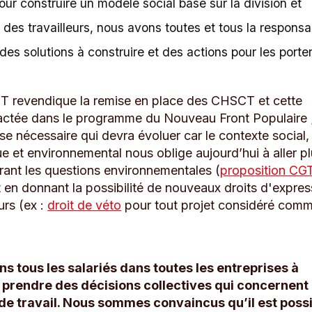
ur construire un modèle social basé sur la division et
n des travailleurs, nous avons toutes et tous la responsab
des solutions à construire et des actions pour les port
 revendique la remise en place des CHSCT et cette
actée dans le programme du Nouveau Front Populaire 
se nécessaire qui devra évoluer car le contexte social,
 et environnemental nous oblige aujourd’hui à aller p
grant les questions environnementales (
proposition CG
t en donnant la possibilité de nouveaux droits d'expres
urs (ex :
droit de véto
pour tout projet considéré com
ns tous les salariés dans toutes les entreprises à
 prendre des décisions collectives qui concernent 
de travail. Nous sommes convaincus qu’il est poss