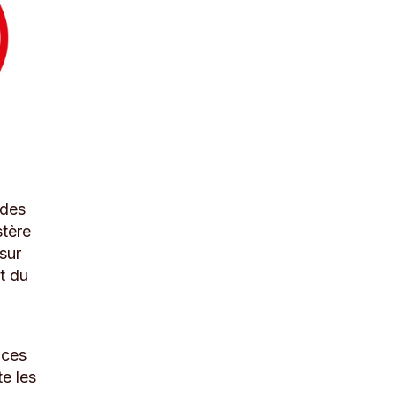
udes
stère
 sur
et du
nces
te les