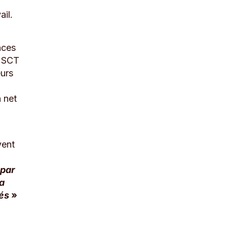
ail.
nces
CHSCT
eurs
 net
vent
 par
la
iés
»